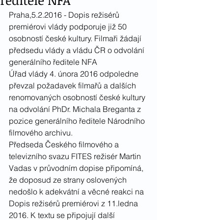
ředitele NFA
Praha,5.2.2016 - Dopis režisérů 
premiérovi vlády podporuje již 50 
osobností české kultury. Filmaři žádají 
předsedu vlády a vládu ČR o odvolání 
generálního ředitele NFA
Úřad vlády 4. února 2016 odpoledne 
převzal požadavek filmařů a dalších 
renomovaných osobností české kultury 
na odvolání PhDr. Michala Breganta z 
pozice generálního ředitele Národního 
filmového archivu.
Předseda Českého filmového a 
televizního svazu FITES režisér Martin 
Vadas v průvodním dopise připomíná, 
že doposud ze strany oslovených 
nedošlo k adekvátní a věcné reakci na 
Dopis režisérů premiérovi z 11.ledna 
2016. K textu se připojují další 