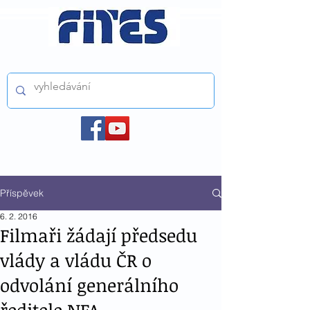
ČESKÝ FILMOVÝ A TELEVIZNÍ SVAZ z.s.
Příspěvek
6. 2. 2016
Filmaři žádají předsedu
vlády a vládu ČR o
odvolání generálního