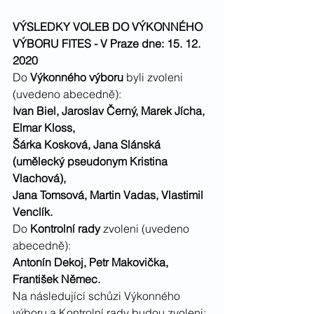
VÝSLEDKY VOLEB DO VÝKONNÉHO 
VÝBORU FITES - V Praze dne: 15. 12. 
2020
Do 
Výkonného výboru 
byli zvoleni 
(uvedeno abecedně):
Ivan Biel, Jaroslav Černý, Marek Jícha, 
Elmar Kloss,
Šárka Kosková, Jana Slánská 
(umělecký pseudonym Kristina 
Vlachová),
Jana Tomsová, Martin Vadas, Vlastimil 
Venclík.
Do 
Kontrolní rady
 zvoleni (uvedeno 
abecedně):
Antonín Dekoj, Petr Makovička, 
František Němec.
Na následující schůzi Výkonného 
výboru a Kontrolní rady budou zvoleni: