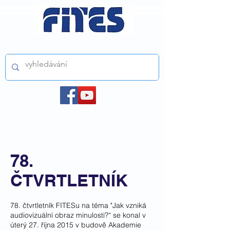
ČESKÝ FILMOVÝ A TELEVIZNÍ SVAZ z.s.
78.
ČTVRTLETNÍK
78. čtvrtletník FITESu na téma "Jak vzniká
audiovizuální obraz minulosti?“ se konal v
úterý 27. října 2015 v budově Akademie