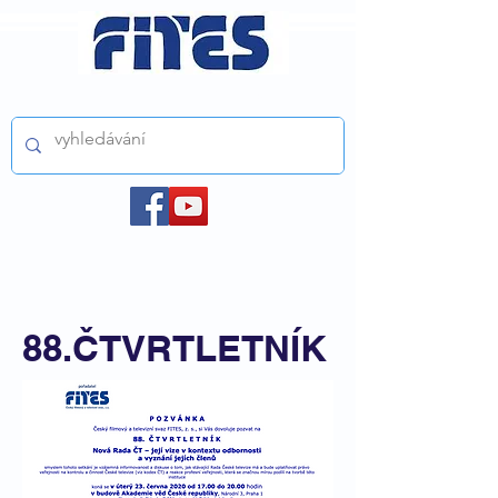
ČESKÝ FILMOVÝ A TELEVIZNÍ SVAZ z.s.
88.ČTVRTLETNÍK