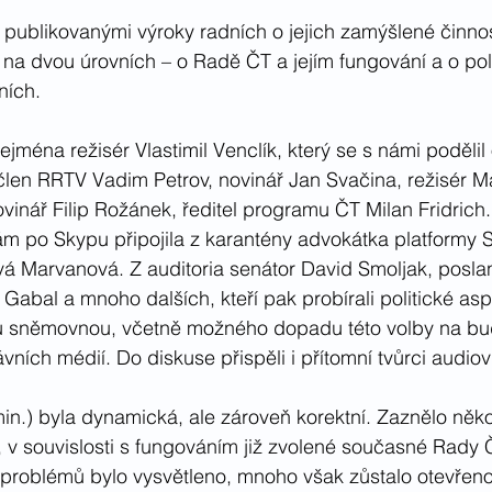
 publikovanými výroky radních o jejich zamýšlené činnos
na dvou úrovních – o Radě ČT a jejím fungování a o pol
ních.
 zejména režisér Vlastimil Venclík, který se s námi podělil
člen RRTV Vadim Petrov, novinář Jan Svačina, režisér Ma
inář Filip Rožánek, ředitel programu ČT Milan Fridrich.
nám po Skypu připojila z karantény advokátka platformy
 Marvanová. Z auditoria senátor David Smoljak, posl
n Gabal a mnoho dalších, kteří pak probírali politické as
u sněmovnou, včetně možného dopadu této volby na bu
vních médií. Do diskuse přispěli i přítomní tvůrci audiov
in.) byla dynamická, ale zároveň korektní. Zaznělo někol
, v souvislosti s fungováním již zvolené současné Rady Č
 problémů bylo vysvětleno, mnoho však zůstalo otevřeno