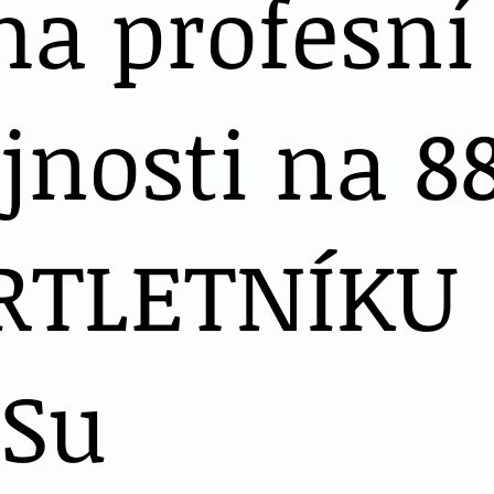
ma profesní
jnosti na 88
RTLETNÍKU
ESu