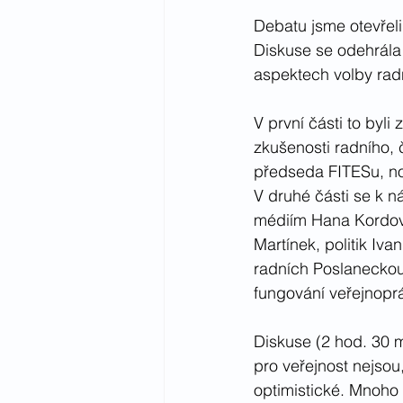
Debatu jsme otevřeli
Diskuse se odehrála 
aspektech volby rad
V první části to byli
zkušenosti radního, 
předseda FITESu, nov
V druhé části se k 
médiím Hana Kordová
Martínek, politik Iva
radních Poslanecko
fungování veřejnoprá
Diskuse (2 hod. 30 m
pro veřejnost nejsou
optimistické. Mnoho