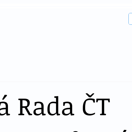
LMOVÝ A TELEVIZNÍ SVAZ z.s.
O FITESU
ORGÁNY FITESU
AKCE FITESU
SYNCHRON
á Rada ČT