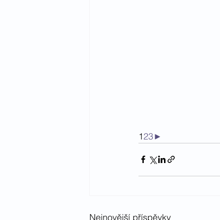
1
2
3
►
Nejnovější příspěvky