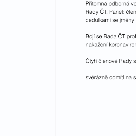
Přítomná odborná ve
Rady ČT. Panel: čle
cedulkami se jmény
Bojí se Rada ČT profe
nakažení koronavir
Čtyři členové Rady s
svérázně odmítl na se