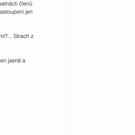
atnácti členů 
astoupeni jen 
í?... Strach z 
den jasně a