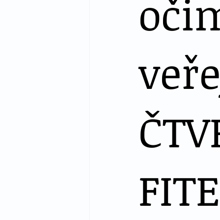
oči
veře
ČTV
FIT