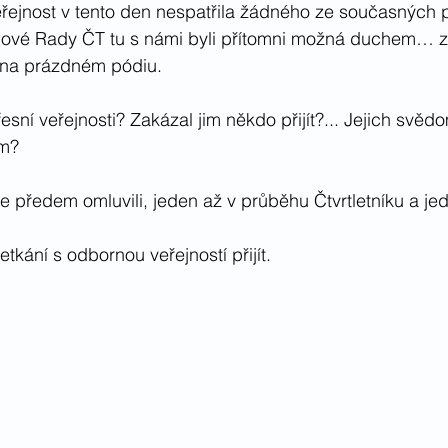
řejnost v tento den nespatřila žádného ze současných p
nové Rady ČT tu s námi byli přítomni možná duchem… z
 na prázdném pódiu.
sní veřejnosti? Zakázal jim někdo přijít?... Jejich svědom
em?
e předem omluvili, jeden až v průběhu Čtvrtletníku a je
tkání s odbornou veřejností přijít.