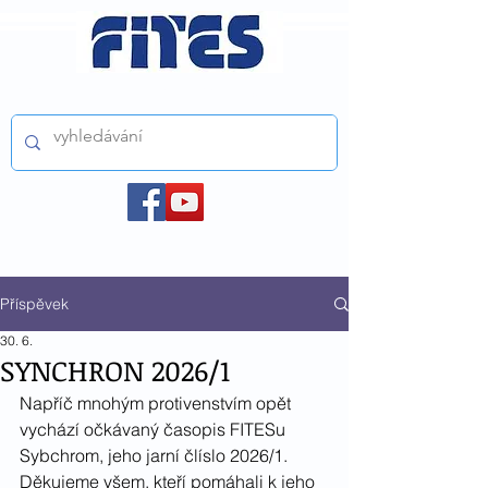
ČESKÝ FILMOVÝ A TELEVIZNÍ SVAZ z.s.
Příspěvek
30. 6.
SYNCHRON 2026/1
Napříč mnohým protivenstvím opět 
vychází očkávaný časopis FITESu 
Sybchrom, jeho jarní člíslo 2026/1. 
Děkujeme všem, kteří pomáhali k jeho 