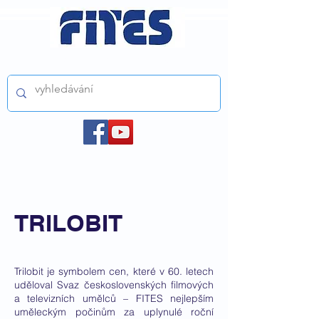
ČESKÝ FILMOVÝ A TELEVIZNÍ SVAZ z.s.
TRILOBIT
Trilobit je symbolem cen, které v 60. letech
uděloval Svaz československých filmových
a televizních umělců – FITES nejlepším
uměleckým počinům za uplynulé roční