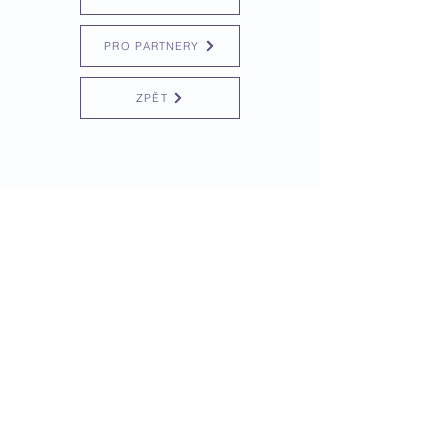
PRO PARTNERY
ZPĚT
© 2022 Český filmový a televizní
svaz FITES z.s. I Česko I