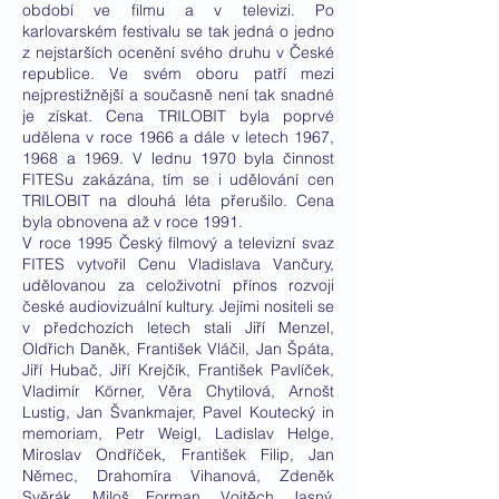
období ve filmu a v televizi. Po
karlovarském festivalu se tak jedná o jedno
z nejstarších ocenění svého druhu v České
republice. Ve svém oboru patří mezi
nejprestižnější a současně není tak snadné
je získat. Cena TRILOBIT byla poprvé
udělena v roce 1966 a dále v letech 1967,
1968 a 1969. V lednu 1970 byla činnost
FITESu zakázána, tím se i udělování cen
TRILOBIT na dlouhá léta přerušilo. Cena
byla obnovena až v roce 1991.
V roce 1995 Český filmový a televizní svaz
FITES vytvořil Cenu Vladislava Vančury,
udělovanou za celoživotní přínos rozvoji
české audiovizuální kultury. Jejími nositeli se
v předchozích letech stali Jiří Menzel,
Oldřich Daněk, František Vláčil, Jan Špáta,
Jiří Hubač, Jiří Krejčík, František Pavlíček,
Vladimír Körner, Věra Chytilová, Arnošt
Lustig, Jan Švankmajer, Pavel Koutecký in
memoriam, Petr Weigl, Ladislav Helge,
Miroslav Ondříček, František Filip, Jan
Němec, Drahomíra Vihanová, Zdeněk
Svěrák, Miloš Forman, Vojtěch Jasný,