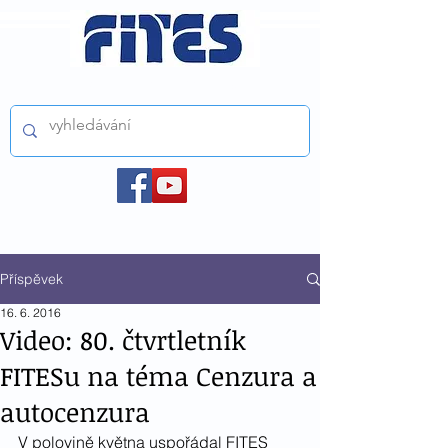
ČESKÝ FILMOVÝ A TELEVIZNÍ SVAZ z.s.
Příspěvek
16. 6. 2016
Video: 80. čtvrtletník
FITESu na téma Cenzura a
autocenzura
V polovině května uspořádal FITES 