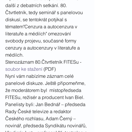
další z debatních setkání. 80. 
Čtvrtletník, tedy seminář s panelovou 
diskusí, se tentokrát potýkal s 
tématem"Cenzura a autocenzura v 
literatuře a médiích" omezování 
svobody projevu, současné formy 
cenzury a autocenzury v literatuře a 
médiích.
Stenozáznam 80.Čtvrtletník FITESu - 
soubor ke stažení 
(PDF)
Nyní vám nabízíme záznam celé 
panelové diskuze. Ještě připomeňme, 
že moderátorem byl  místopředseda 
FITESu, režisér a producent Ivan Biel. 
Panelisty byli: Jan Bednář – předseda 
Rady České televize a redaktor 
Českého rozhlasu, Adam Černý – 
novinář, předseda Syndikátu novinářů, 