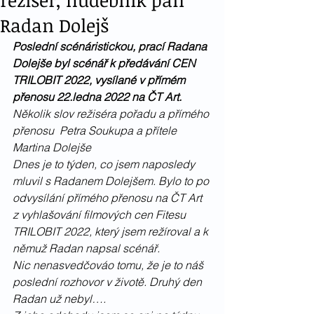
režisér, hudebník pan
Radan Dolejš
Poslední scénáristickou, prací Radana 
Dolejše byl scénář k předávání CEN 
TRILOBIT 2022, vysílané v přímém 
přenosu 22.ledna 2022 na ČT Art.
Několik slov režiséra pořadu a přímého 
přenosu  Petra Soukupa a přítele 
Martina Dolejše 
Dnes je to týden, co jsem naposledy 
mluvil s Radanem Dolejšem. Bylo to po 
odvysílání přímého přenosu na ČT Art 
z vyhlašování filmových cen Fitesu 
TRILOBIT 2022, který jsem režíroval a k 
němuž Radan napsal scénář. 
Nic nenasvedčováo tomu, že je to náš 
poslední rozhovor v životě. Druhý den 
Radan už nebyl…. 