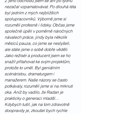
Z jeho odchodu jsem se ani po týdnu 
nezačal vzpamatovávat. Po dlouhá léta 
byl jedním z mých nejbližších 
spolupracovníků. Výborně jsme si 
rozuměli profesně i lidsky. Občas jsme 
společně úpěli v poměrně náročných 
návalech práce, jindy byla několik 
měsíců pauza, co jsme se neslyšeli, 
ale stále jsme o sobě dobře věděli. 
Jako režisér a producent jsem se ho 
snažil přitahovat ke svým projektům, 
protože to uměl. Byl geniálním 
scénáristou, dramaturgem i 
manažerem. Naše názory se často 
potkávaly, rozuměli jsme si na mrknuti 
oka. Aniž by vadilo, že Radan je 
prakticky o generaci mladší… 
Kdybych tušil, jak na tom zdravotně 
doopravdy je, zkoušel bych rychle 