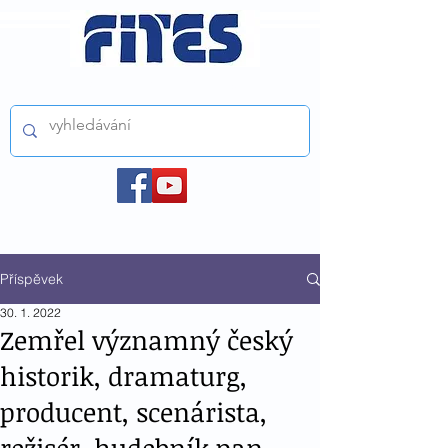
ČESKÝ FILMOVÝ A TELEVIZNÍ SVAZ z.s.
Příspěvek
30. 1. 2022
Zemřel významný český
historik, dramaturg,
producent, scenárista,