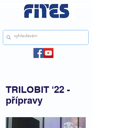
ČESKÝ FILMOVÝ A TELEVIZNÍ SVAZ z.s.
TRILOBIT '22 -
přípravy